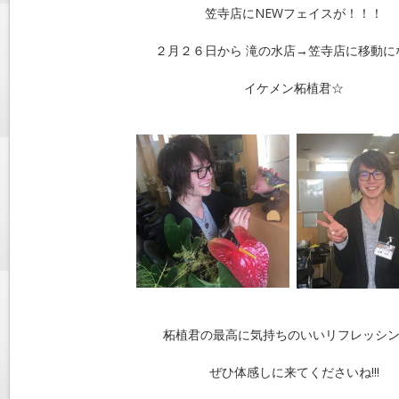
笠寺店にNEWフェイスが！！！
２月２６日から 滝の水店→笠寺店に移動に
イケメン柘植君☆
柘植君の最高に気持ちのいいリフレッシ
ぜひ体感しに来てくださいね!!!