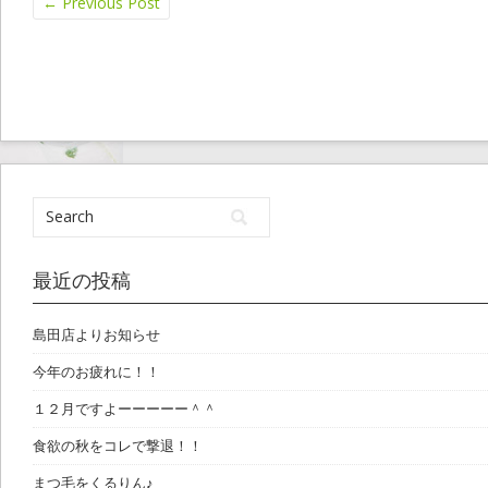
←
Previous Post
最近の投稿
島田店よりお知らせ
今年のお疲れに！！
１２月ですよーーーーー＾＾
食欲の秋をコレで撃退！！
まつ毛をくるりん♪